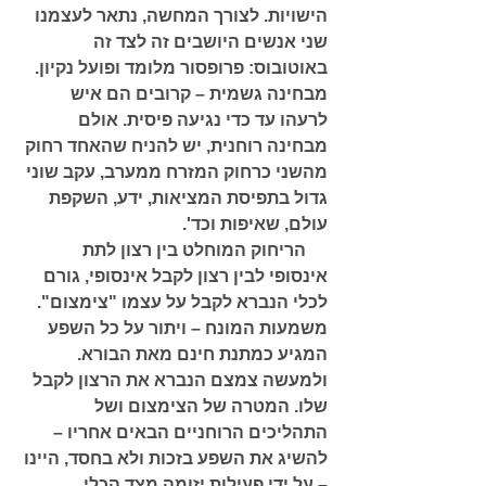
הישויות. לצורך המחשה, נתאר לעצמנו 
שני אנשים היושבים זה לצד זה 
באוטובוס: פרופסור מלומד ופועל נקיון. 
מבחינה גשמית – קרובים הם איש 
לרעהו עד כדי נגיעה פיסית. אולם 
מבחינה רוחנית, יש להניח שהאחד רחוק 
מהשני כרחוק המזרח ממערב, עקב שוני 
גדול בתפיסת המציאות, ידע, השקפת 
עולם, שאיפות וכד'. 
     הריחוק המוחלט בין רצון לתת 
אינסופי לבין רצון לקבל אינסופי, גורם 
לכלי הנברא לקבל על עצמו "צימצום". 
משמעות המונח – ויתור על כל השפע 
המגיע כמתנת חינם מאת הבורא. 
ולמעשה צמצם הנברא את הרצון לקבל 
שלו. המטרה של הצימצום ושל 
התהליכים הרוחניים הבאים אחריו – 
להשיג את השפע בזכות ולא בחסד, היינו 
– על ידי פעילות יזומה מצד הכלי, 