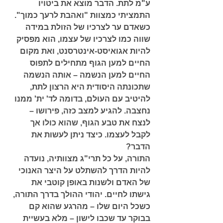
ע"מ לתת. הדבר מוצא את ביטויו 
התמציתי כמצוות "ואהבת לרעך כמוך". 
כשאדם ער לצרכיו של הזולת במידה 
שווה כמו לצרכיו של עצמו, הוא מפסיק 
להיות אגואיסט-אינטרסנט, ואת מקום 
החיים למען הגוף מתחילים לתפוס 
החיים למען הנשמה – אותה הנשמה 
שתכונתה היסודית היא הרצון לתת, 
להיטיב עם העולם, בדומה לד' ית' ממנו 
נחצבה. להגיע למצב כזה, פירושו – 
לנצח את טבע הגוף, שהוא כולו אך 
לקבל לעצמו. כיצד ניתן לעשות את 
הדבר? 
התורה, על כל תרי"ג מצוותיה, נועדה 
להיות הדרך להשתלט על היצר האנוכי 
של האדם ולשנות באופן קוטבי את 
גישתו לחיים. יהודי ההולך בדרך התורה, 
כשכל היום שלו – מהרגע שהוא קם 
בבוקר עד שכבו לישון – מלא בעשיית 