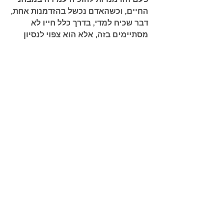
החיים, וכשהאדם נכשל בהזדמנות אחת, 
דבר שכיח למדי, בדרך כלל חייו לא 
מסתיימים בזה, אלא הוא צפוי לנסיון 
נוסף, ואולי, הפעם – יותר קשה. כלשון 
חז"ל מפורסמת – "אין אדם עומד על 
דבר הלכה, אלא אם כן נכשל בה". 
     חכמת הקבלה משמשת גורם מאיץ 
בתהליך התיקון של האדם והעולם. היא 
יוצרת מודעות עמוקה יותר למשמעות 
של כל דבר ודבר ביהדות ומונעת בדרך זו 
עיסוק בסממנים חיצוניים של הדת בלא 
לרדת לתוכן של הדברים. כשנפתחים 
בפני היהודי המאמין העולמות הרוחניים 
אשר עומדים מאחורי כל פרט קטן ביותר 
בתורה ובמצוותיה, הם טעמי התורה 
והמצוות, הוא טועם את הטעם האמיתי 
של מה שהוא עושה ולומד, ובהכרח 
משתנה רמת מודעותו לדברים, הזדהותו 