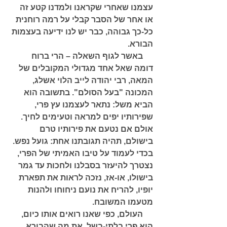
עצמנו שאחרי שקראנו ולמדנו קטע זה 
או אחר של הסבר קבלי על רמה רוחנית 
כל-כך גבוהה, כבר יש לנו ידיעה בעצמות 
הבורא. 
     באשר לגוף השאלה – הרי ברוח 
דומה שאל אחד מגדולי המקובלים של 
המאה, רבי יהודה לייב הלוי אשלג, 
המכונה "בעל הסולם". בתשובה הוא 
הביא משל: נתאר לעצמנו עץ פרי, 
שפירותיו יפים למראה וטעימים לחיך. 
אולם אם נטעם את פירותיו טרם 
בישולם, תהיה תגובתנו אחת: גועל נפש. 
בכדי לעמוד על טיבו האמיתי של הפרי, 
נצטרך להיעזר בסבלנו ולחכות עד גמר 
בישולו, או-אז, נזכה לראות את תפארת 
יופיו, להריח את נועם ניחוחו ולהנות 
מטעמו המשובח. 
     העולם, כפי שאנו רואים אותו כיום, 
הוא פרי בלתי-בשל. את מה שהבורא 