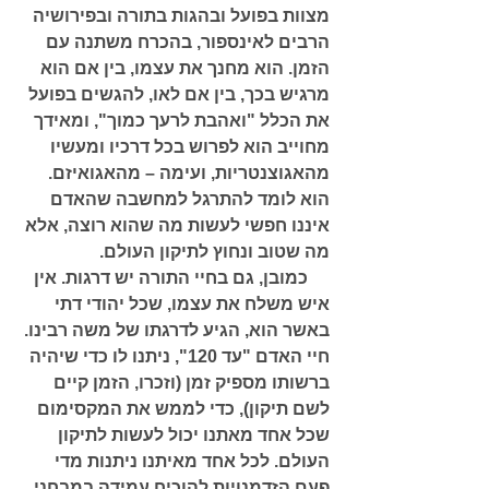
מצוות בפועל ובהגות בתורה ובפירושיה 
הרבים לאינספור, בהכרח משתנה עם 
הזמן. הוא מחנך את עצמו, בין אם הוא 
מרגיש בכך, בין אם לאו, להגשים בפועל 
את הכלל "ואהבת לרעך כמוך", ומאידך 
מחוייב הוא לפרוש בכל דרכיו ומעשיו 
מהאגוצנטריות, ועימה – מהאגואיזם. 
הוא לומד להתרגל למחשבה שהאדם 
איננו חפשי לעשות מה שהוא רוצה, אלא 
מה שטוב ונחוץ לתיקון העולם. 
     כמובן, גם בחיי התורה יש דרגות. אין 
איש משלח את עצמו, שכל יהודי דתי 
באשר הוא, הגיע לדרגתו של משה רבינו. 
חיי האדם "עד 120", ניתנו לו כדי שיהיה 
ברשותו מספיק זמן (וזכרו, הזמן קיים 
לשם תיקון), כדי לממש את המקסימום 
שכל אחד מאתנו יכול לעשות לתיקון 
העולם. לכל אחד מאיתנו ניתנות מדי 
פעם הזדמנויות להוכיח עמידה במבחני 