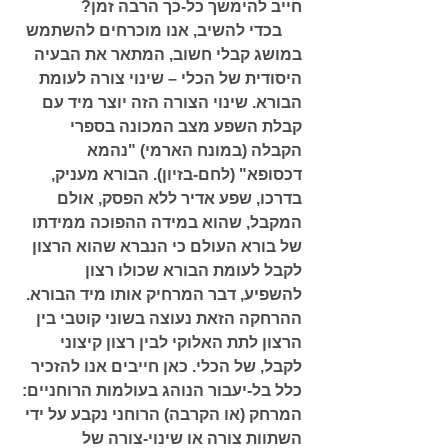
חייב להימשך כל-כך הרבה זמן? 
     בכדי להשיב, אנו מוכרחים להשתמש 
במושג קבלי חשוב, המתאר את הבעיה 
היסודית של הכלי – שינוי צורה לעומת 
הבורא. שינוי הצורה הזה יוצר מיד עם 
קבלת השפע מצב המכונה בספרי 
הקבלה (במונח הארמי) "נהמא 
דכסופא" (לחם-בזיון). הבורא מעניק, 
בדרכו, שפע אדיר ללא הפסק, אולם 
המקבל, שהוא במידה ההפוכה ממידתו 
של בורא העולם כי הנברא שהוא הרצון 
לקבל לעומת הבורא שכולו רצון 
להשפיע, דבר המרחיק אותו מיד הבורא. 
ההרחקה הזאת נעוצה בשוני קוטבי בין 
הרצון לתת האלוקי לבין רצון קיצוני 
לקבל, של הכלי. כאן חייבים אנו להזכיר 
כלל בל-יעבור הנוהג בעולמות הרוחניים: 
המרחק (או הקרבה) הרוחני נקבע על ידי 
השתוות צורה או שינוי-צורה של 