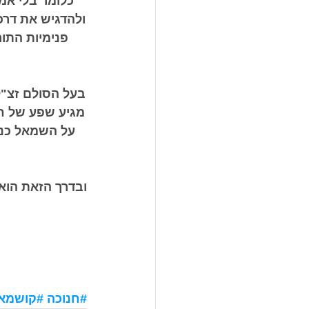
כלומר בלי אמו
ולהדגיש את דרכי
פנימיות התור
בעל הסולם זצ"ל
מגיע שפע של חס
על השמאל כנ"
ובדרך הזאת הוא
#חנוכה
#קושמא