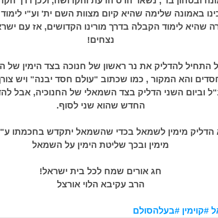
נה ובטחון בד', נשאר הרס הדעת והקדושה, ולכן דרך הקד
נו באמונה שלימה שהיא קיום מצוות השם ית' וע"י לימוד 
ה שהיא לימוד הקבלה בדרך מורינו הקדושים, אז עם ישראל
נצחים! 
 התחיל להדליק את נר ראשון של חנוכה בצד הימין של החנ
דים והא המקור , כמו שכתוב "עולם חסד יבנה" ויש צורך
ל וביום השני הדליק בצד השמאלי של החנוכיה, אבל להד
החדש שהוא שני לסוף. 
 הדליק מימין לשמאל בכדי שהשמאל יתקדש בחכמתו ע"
מימין ובכך שליטת הימין על השמאל
חג אורים שמח לכל בית ישראל! 
הרב עקיבא הלוי אורצל 
ל
#קוימין
#בעלהסולם