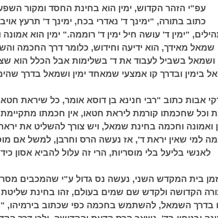
עפ"י הזהר הקדוש, ימין הוא בחינת החסד ומקור השפע.
כתוב בתורה, "ימינך ד' נאדרי בכח, ימינך ד' תרעץ אויב"
ילים, "ימין ד' עושה חיל ימין ד' רוממה." ימין הוא אמונה 
שמאל מאידך, הוא ידיעה וחידוש, כלומר דרך החכמה והשג
ן ושמאל בשביל לעבוד את ד' בשלימות אבל הכלל הוא שצר
 בימין ובדרך קו אמצעי שמאחד ימין ושמאל בדרך שהימין
י אבות כתוב "רבי חנינא בן דוסא אומר, כל שיראת חטאו
 וכל שחכמתו קורמת ליראת חטאו, אין חכמתו מתקיימת" 
ן ואמונה וחכמה בחינת שמאל, ויש צורך להשליט את יראת 
ה למי שאין יראת ד', אז נעשה הרס וחרבן, למשל אם מו
לאנשי בליעל בלי מוסריות, הרי זה עלול להביא אסון כידו
מן בית המקדש השני, נעשה נס גדול ע"י שהמכבים מסרו
ורה הקדושה ולקדש שם שמים בעולם, זהו בחינת שליטת ה
כו בדרך השמאל, להשתמש בחכמה כפי שכתוב בירמיהו, "