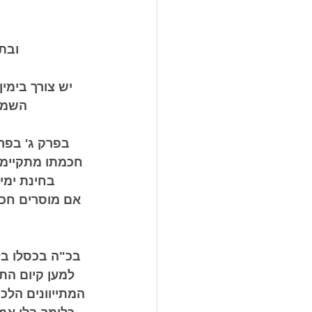
ובתה
יש צורך בימי
השמאל
בפרק ג' בפרק
חכמתו מתקיימת
בחינת ימי
אם מוסרים חכמ
בכ"ה בכסלו בז
למען קיום הת
המתייוונים הל