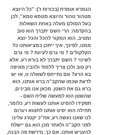
הגמרא אומרת 
(בכורות ז'): "כל היוצא 
מטהור טהור והיוצא מטמא טמא"
, לכן 
בעל הסולם מעלה באחת השאלות 
בהקדמה: הרי השם יתברך הוא טוב 
ומטיב, הוא המקור להכל והכל יוצא 
ממנו, לפיכך, איך ייתכן במציאותנו כל 
הקלקולים ? מי גרם לעיוות ? מי גרם 
לשינוי ? השם יתברך לא בורא רע, אלא 
רק טוב ולכן צריך ללמוד ולהבין מאיפה 
בא הרע? אם נתייחס לשאלה זו, אז יש 
לדעת שכמו שהקב"ה ברא אותנו, הוא 
ברא גם את השטן. מכאן אנו מבינים, 
שהשטן הוא למעשה שליח השם - 
תפקידו להסיט אותנו לעשות רע, כלומר, 
תחילה הוא יסיט אותנו לחטוא ויגרום 
לנו שאנו נעשה רע, אח"כ יקטרג עלינו 
לפני הקב"ה ולאחר מכן הוא גם יישלח 
להעניש אותנו. אם כך, נדרשת פה הבנה, 