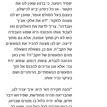
יפסיד ויטעה, כי ברגע שאין לנו את 
הקשר - אז כל ניסיון יביא לכישלון. 
בעצם בעל הסולם אומר, שאכן יש לנו 
מצווה לחקור: 
"דע את אלקי אביך 
ועבדהו"
, צריך לדעת את האלוקים ואז 
לעבוד אותו והכוונה היא שסוג העבודה 
הוא לא רק מתוך אמונה, אלא גם מתוך 
ידיעה. יש לנו מצווה להכיר את המעשים 
של הקב"ה. אם כן, נשאלת השאלה 
מהם המעשים של הקב"ה? ואין כאן 
הכוונה לנברא, צומח, דומם, שמש, ירח 
וכו', אלא אנו צריכים להכנס אל תוך  
המעשים הנשמתיים, הרוחניים ושם 
בעיקר נכיר אותו. 
"והנה חקירה הא' היא: איך יצויר לנו, 
שהבריאה תהיה מחודשת, שפירושו דבר 
חדש, שלא יהיה כלול בו מטרם שבראו, 
בו בעת שברור לכל בעל עיון, שאין לך 