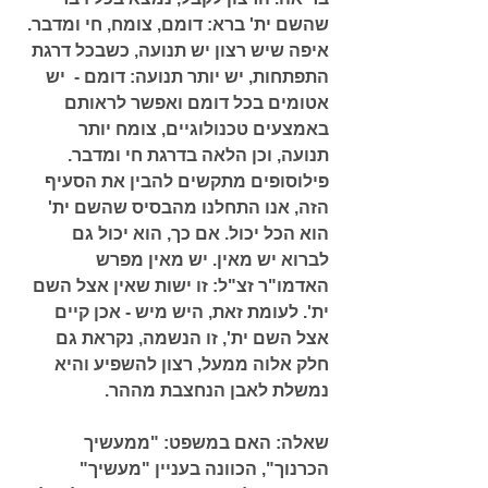
שהשם ית' ברא: דומם, צומח, חי ומדבר. 
איפה שיש רצון יש תנועה, כשבכל דרגת 
התפתחות, יש יותר תנועה: דומם -  יש 
אטומים בכל דומם ואפשר לראותם 
באמצעים טכנולוגיים, צומח יותר 
תנועה, וכן הלאה בדרגת חי ומדבר. 
פילוסופים מתקשים להבין את הסעיף 
הזה, אנו התחלנו מהבסיס שהשם ית' 
הוא הכל יכול. אם כך, הוא יכול גם 
לברוא יש מאין. יש מאין מפרש 
האדמו"ר זצ"ל: זו ישות שאין אצל השם 
ית'. לעומת זאת, היש מיש - אכן קיים 
אצל השם ית', זו הנשמה, נקראת גם 
חלק אלוה ממעל, רצון להשפיע והיא 
נמשלת לאבן הנחצבת מההר. 
שאלה: האם במשפט: "ממעשיך 
הכרנוך", הכוונה בעניין "מעשיך" 