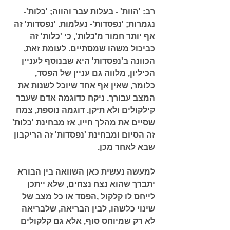
רב: 'הוות'
 - בעלות עבר והווה; 
'כלות'
- 
נגמרות; 
'נפסדות'
- נעלמות. 'נפסדות' זה 
אף יותר חמור מ'כלות', כי 'כלות' זה 
כביכול משהו שמסתיים. לעומת זאת, 
הכוונה ב'נפסדות' היא שבנוסף לעניין 
הכיליון, מלווה גם עניין של הפסד, 
כלומר, שאין אף אחד שיוכל לשנות את 
המצב עבורך. ניקח כדוגמה אדם שעבר 
קילקולים ולא תיקן. דוגמה נוספת, צמח 
שסיים את מהלך חייו, אז מבחינת 'כלות' 
זה הסיום ומבחינת 'נפסדות' זה הריקבון 
שבא לאחר מכן. 
למעשה נעשית כאן השוואה בין הבורא 
יתברך שהוא נצח נצחים, שלא ייתכן 
לייחס לו קלקול ,הפסד או כל מצב של 
שינוי כלשהו, לבין הבריאה, שלבריאה 
לא רק שמיוחס סוף, אלא גם קלקולים 