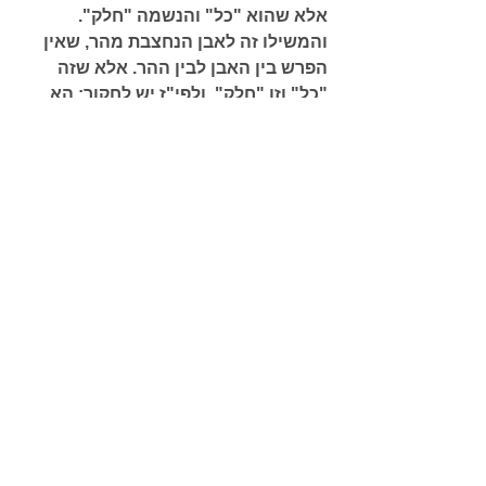
אלא שהוא "כל" והנשמה "חלק". 
והמשילו זה לאבן הנחצבת מהר, שאין 
הפרש בין האבן לבין ההר. אלא שזה 
"כל" וזו "חלק". ולפי"ז יש לחקור: הא 
תינח, אבן הנחלקת מהר, שהיא נפרדת 
מההר על ידי גרזן המוכן לכך, ונפרד על 
ידו ה"חלק" מה"כל". אבל איך יצוייר זה 
בו ית', שיפריד חלק מן עצמותו, עד שיצא 
מעצמותו ויהיה "חלק" נבדל הימנו, 
דהיינו לנשמה. עד שיתכן להבינה רק 
כחלק מעצמותו."
המקובלים הגדירו את נשמת האדם 
כחלק אלוה ממעל והמשילו זאת כאבן 
הנחצבת מההר. כעת רוצים אנו להבין 
את הנמשל, הייתכן שניתן לחלק את 
השם ית', הייתכן שחותכים ממנו חלק 
עד שהחלק הופך להיות נבדל ממנו ית', 
איך ניתן להבין את הדבר ? 