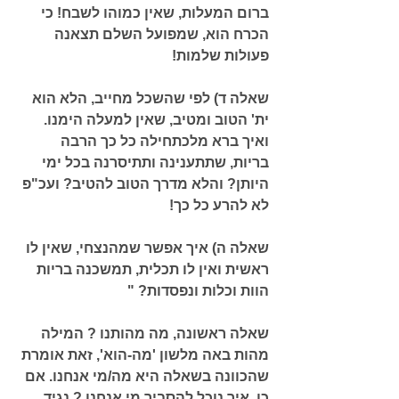
ברום המעלות, שאין כמוהו לשבח! כי 
הכרח הוא, שמפועל השלם תצאנה 
פעולות שלמות!
שאלה ד) לפי שהשכל מחייב, הלא הוא 
ית' הטוב ומטיב, שאין למעלה הימנו. 
ואיך ברא מלכתחילה כל כך הרבה 
בריות, שתתענינה ותתיסרנה בכל ימי 
היותן? והלא מדרך הטוב להטיב? ועכ"פ 
לא להרע כל כך!
שאלה ה) איך אפשר שמהנצחי, שאין לו 
ראשית ואין לו תכלית, תמשכנה בריות 
הוות וכלות ונפסדות? "
שאלה ראשונה, מה מהותנו ? המילה 
מהות באה מלשון 'מה-הוא', זאת אומרת 
שהכוונה בשאלה היא מה/מי אנחנו. אם 
כן, איך נוכל להסביר מי אנחנו ? נגיד, 